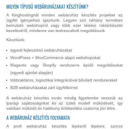
MILYEN TÍPUSÚ WEBÁRUHÁZAKAT KÉSZÍTÜNK?
A Kinghostingnál minden webáruház készítés projektet az
ügyfél igényeihez igazítunk. Legyen szó néhány termékes
bemutató webshopról vagy több ezer tételes raktárkészlet
kezeléséről, mindenre van testreszabott megoldásunk.
Készítünk:
egyedi fejlesztésű webáruházakat
WordPress + WooCommerce alapú webshopokat
Magento vagy Shopify rendszerre épülő megoldásokat
(egyedi ajánlat alapján)
többraktáros, logisztikai integrációval bővített rendszereket
B2B webáruházakat zárt ügyfélkörrel
A webáruház készítés során mindig figyelembe vesszük az
iparági sajátosságokat és az üzleti modell működését, így
valóban működő és hatékony értékesítési csatorna jön létre.
A WEBÁRUHÁZ KÉSZÍTÉS FOLYAMATA
A profi webáruház készítés lépésről lépésre, szoros