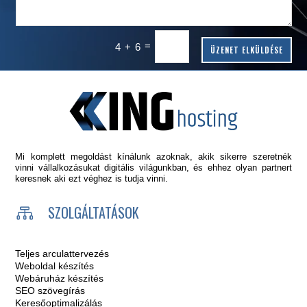
=
4 + 6
ÜZENET ELKÜLDÉSE
Mi komplett megoldást kínálunk azoknak, akik sikerre szeretnék
vinni vállalkozásukat digitális világunkban, és ehhez olyan partnert
keresnek aki ezt véghez is tudja vinni.
SZOLGÁLTATÁSOK

Teljes arculattervezés
Weboldal készítés
Webáruház készítés
SEO szövegírás
Keresőoptimalizálás