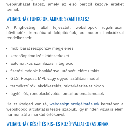
webáruházat kapsz, amely az első perctől kezdve értéket
termel.
WEBÁRUHÁZ FUNKCIÓK, AMIKRE SZÁMÍTHATSZ
A Kinghosting által fejlesztett webshopok rugalmasan
bővíthetők, keresőbarát felépítésűek, és modern funkciókkal
rendelkeznek:
mobilbarát reszponzív megjelenés
keresőoptimalizált kódszerkezet
automatikus számlázási integráció
fizetési módok: bankkártya, utánvét, előre utalás
GLS, Foxpost, MPL vagy egyedi szállítási modul
termékszűrők, akciókezelés, raktárkészlet-szinkron
ügyfélfiók, rendeléskövetés, email automatizmusok
Ha szükséged van rá,
webdesign szolgáltatásunk
keretében a
webshopod arculatát is testre szabjuk, így minden vizuális elem
harmonizál a márkád értékeivel.
WEBÁRUHÁZ KÉSZÍTÉS KIS- ÉS KÖZÉPVÁLLALKOZÁSOKNAK