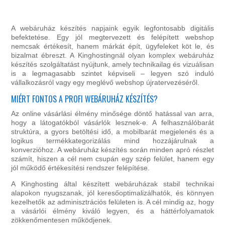
A webáruház készítés napjaink egyik legfontosabb digitális
befektetése. Egy jól megtervezett és felépített webshop
nemcsak értékesít, hanem márkát épít, ügyfeleket köt le, és
bizalmat ébreszt. A Kinghostingnál olyan komplex webáruház
készítés szolgáltatást nyújtunk, amely technikailag és vizuálisan
is a legmagasabb szintet képviseli – legyen szó induló
vállalkozásról vagy egy meglévő webshop újratervezéséről.
MIÉRT FONTOS A PROFI WEBÁRUHÁZ KÉSZÍTÉS?
Az online vásárlási élmény minősége döntő hatással van arra,
hogy a látogatókból vásárlók lesznek-e. A felhasználóbarát
struktúra, a gyors betöltési idő, a mobilbarát megjelenés és a
logikus termékkategorizálás mind hozzájárulnak a
konverzióhoz. A webáruház készítés során minden apró részlet
számít, hiszen a cél nem csupán egy szép felület, hanem egy
jól működő értékesítési rendszer felépítése.
A Kinghosting által készített webáruházak stabil technikai
alapokon nyugszanak, jól keresőoptimalizálhatók, és könnyen
kezelhetők az adminisztrációs felületen is. A cél mindig az, hogy
a vásárlói élmény kiváló legyen, és a háttérfolyamatok
zökkenőmentesen működjenek.