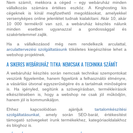
Nem számít, mekkora a céged – egy webáruház minden
vállalkozás számára értékes eszköz. A Kinghosting kis
cégeknek is kínál megfizethető megoldásokat, amelyekkel
versenyképes online jelenlétet tudnak kialakítani. Akár 10, akár
10 000 termékről van szó, a webáruház készítés nálunk
minden esetben ugyanazzal a gondossággal és
szakértelemmel zajlik.
Ha a vállalkozásod még nem rendelkezik arculattal,
arculattervezési szolgáltatásunk
tökéletes kiegészítése lehet a
webshop projektnek.
A SIKERES WEBÁRUHÁZ TITKA: NEMCSAK A TECHNIKA SZÁMÍT
A webáruház készítés során nemcsak technikai szempontokat
veszünk figyelembe, hanem figyelünk a felhasználói élményre,
a vásárlási útvonal egyszerűségére és a tartalmak minőségére
is. Ha igényled, segítünk a szövegírásban, termékleírások
elkészítésében is, hogy a webshop ne csak jól működjön,
hanem jól is kommunikáljon.
Ehhez kapcsolódóan ajánljuk
tartalomkészítési
szolgáltatásunkat
, amely során SEO-barát, értékesítést
támogató szövegeket írunk termékekhez, kategóriaoldalakhoz
és bloghoz is.