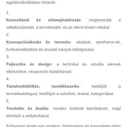
együttműködésben történik:
Konzultáció és célmeghatározás
: megismerjük a
vállalkozásodat, a termékeidet, és az elérni kívánt célokat.
Koncepcióalkotás és tervezés
: vázlatok, wireframe-ek,
funkcionalitáslista és arculati irányok kidolgozása.
Fejlesztés és design
: a technikai és vizuális elemek
elkészítése, reszponzív kialakítással.
Tartalomfeltöltés, termékkezelés
: betöltjük a
termékkatalógust, beállítjuk a szűrőket, árakat, kategóriákat.
Tesztelés és átadás
: minden funkciót kipróbálunk, majd
élesítjük a webáruházat.
A folyamat végén egy modern, biztonságos és használatra kész