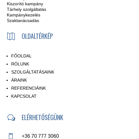
Kiszorító kampány
Tárhely szolgáltatás
Kampánykezelés
Szaktanácsadás
OLDALTÉRKÉP

FŐOLDAL
RÓLUNK
SZOLGÁLTATÁSAINK
ÁRAINK
REFERENCIÁINK
KAPCSOLAT
ELÉRHETŐSÉGÜNK
w

+36 70 777 3060