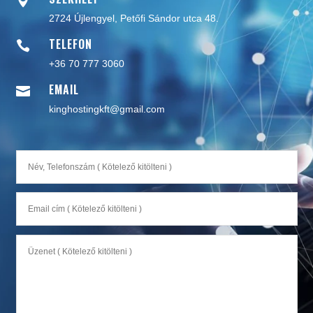
2724 Újlengyel,
Petőfi Sándor utca 48.
TELEFON

+36 70 777 3060
EMAIL

kinghostingkft@gmail.com